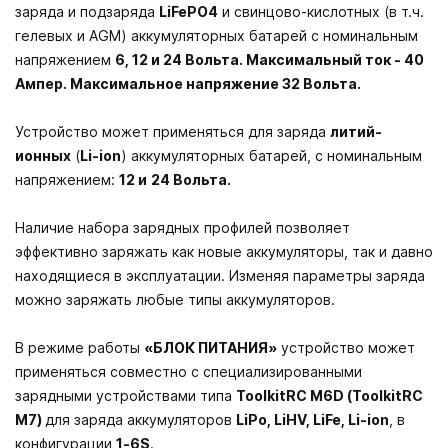
заряда и подзаряда
LiFePO4
и свинцово-кислотных (в т.ч.
гелевых и AGM) аккумуляторных батарей с номинальным
напряжением
6, 12 и 24 Вольта.
Максимальный ток - 40
Ампер. Максимальное напряжение 32 Вольта.
Устройство может применяться для заряда
литий-
ионных
(
Li-ion
) аккумуляторных батарей, с номинальным
напряжением:
12 и
24 Вольта.
Наличие набора зарядных профилей позволяет
эффективно заряжать как новые аккумуляторы, так и давно
находящиеся в эксплуатации. Изменяя параметры заряда
можно заряжать любые типы аккумуляторов.
В режиме работы
«БЛОК ПИТАНИЯ»
устройство может
применяться совместно с специализированными
зарядными устройствами типа
ToolkitRC M6D
(ToolkitRC
M7)
для заряда аккумуляторов
LiPo, LiHV, LiFe, Li-ion
, в
конфигурации
1-6S
.