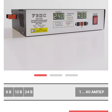
6 В
12 В
24 В
1 ... 40 АМПЕР