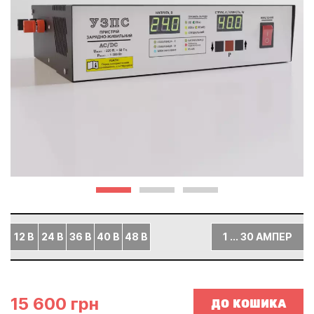
12 В
24 В
36 В
40 В
48 В
1 ... 30 АМПЕР
15 600 грн
ДО КОШИКА